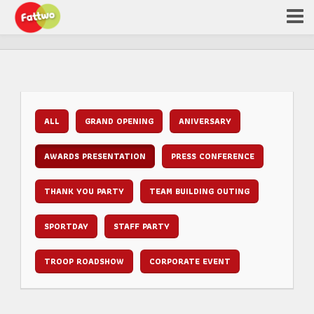
ALL
GRAND OPENING
ANIVERSARY
AWARDS PRESENTATION
PRESS CONFERENCE
THANK YOU PARTY
TEAM BUILDING OUTING
SPORTDAY
STAFF PARTY
TROOP ROADSHOW
CORPORATE EVENT